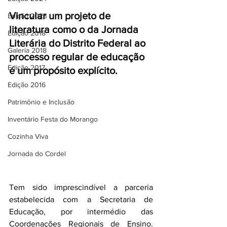
Vincular um projeto de 
Edição 2023
literatura como o da Jornada 
Edição 2018
Literária do Distrito Federal ao 
Galeria 2018
processo regular de educação 
Edição 2017
é um propósito explícito.
Edição 2016
Patrimônio e Inclusão
Inventário Festa do Morango
Cozinha Viva
Jornada do Cordel
Tem sido imprescindível a parceria 
estabelecida com a Secretaria de 
Educação, por intermédio das 
Coordenações Regionais de Ensino. 