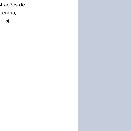
strações de 
erária, 
ira).