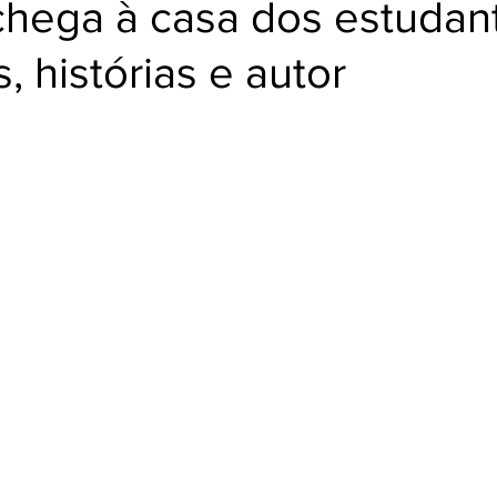
 chega à casa dos estudan
Cozinha Viva
Jornada do Cordel
, histórias e autor