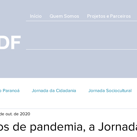
Início
Quem Somos
Projetos e Parceiros
do Paranoá
Jornada da Cidadania
Jornada Sociocultural
 de out. de 2020
Galeria 2018
Edição 2017
Edição 2016
Patrimôni
s de pandemia, a Jornad