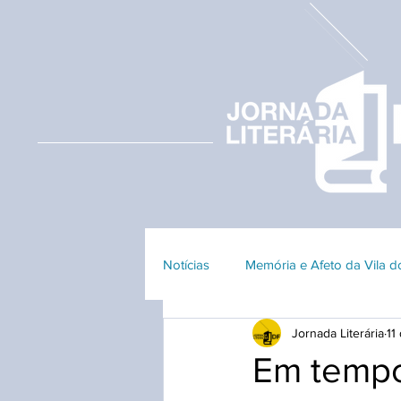
Notícias
Memória e Afeto da Vila 
Jornada Literária
11
Edição 2023
Edição 2018
Em tempo