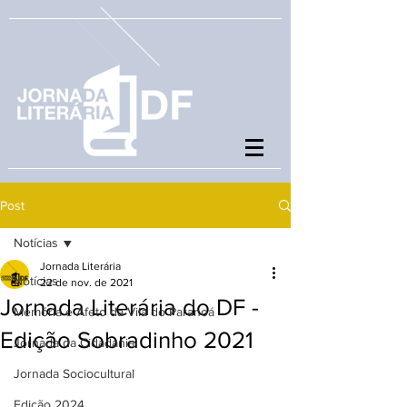
Post
Notícias
Jornada Literária
Notícias
22 de nov. de 2021
Jornada Literária do DF -
Memória e Afeto da Vila do Paranoá
Edição Sobradinho 2021
Jornada da Cidadania
Jornada Sociocultural
Edição 2024