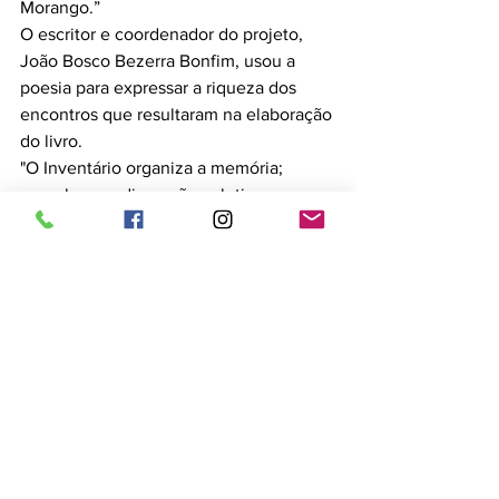
Morango.”
O escritor e coordenador do projeto, 
João Bosco Bezerra Bonfim, usou a 
poesia para expressar a riqueza dos 
encontros que resultaram na elaboração 
do livro.
"O Inventário organiza a memória; 
reconhece a dimensão coletiva e 
favorece a visibilidade dos saberes 
locais. São raízes que a gente planta, 
memórias que a gente guarda, futuro 
que a gente faz”, celebrou.
Em sua fala, o presidente do Iphan, 
Leandro Grass, sublinhou o caráter 
participativo da iniciativa e a 
centralidade da comunidade no fazer 
cultural e patrimonial.
“Quem diz o que é patrimônio é o povo. 