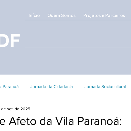
Início
Quem Somos
Projetos e Parceiros
do Paranoá
Jornada da Cidadania
Jornada Sociocultural
 de set. de 2025
Galeria 2018
Edição 2017
Edição 2016
Patrimôni
 Afeto da Vila Paranoá: