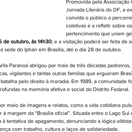
Promovida pela Associação C
Jornada Literária do DF, a e
convida o público a percorr
coletivas e a refletir sobre o
pertencimento que unem ge
6 de outubro, às 14h30
; e a visitação poderá ser feita de 
 na sede do Iphan em Brasília, até o dia 28 de outubro.
ila Paranoá abrigou por mais de três décadas pedreiros, c
s, vigilantes e tantas outras famílias que ergueram Brasí
 batalha pelo direito à moradia. Em 1989, a comunidade fo
ofundas na memória afetiva e social do Distrito Federal.
por meio de imagens e relatos, como a vida cotidiana pul
ir à margem da “Brasília oficial”. Situada entre o Lago Sul
 à tentativa de apagamento, denunciando a lógica elitista
nça com trabalho, cultura e laços de solidariedade.