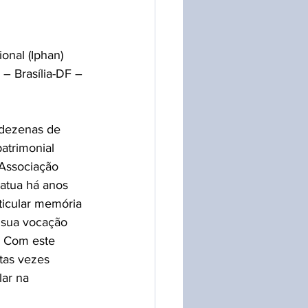
onal (Iphan)
– Brasília-DF – 
 dezenas de 
atrimonial 
 Associação 
 atua há anos 
ticular memória 
 sua vocação 
a. Com este 
itas vezes 
lar na 