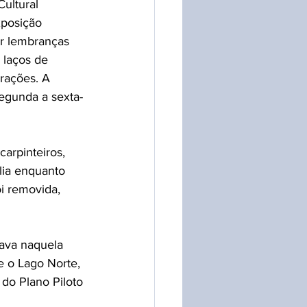
ultural 
xposição 
er lembranças 
s laços de 
rações. A 
segunda a sexta-
arpinteiros, 
lia enquanto 
i removida, 
sava naquela 
 e o Lago Norte, 
 do Plano Piloto 