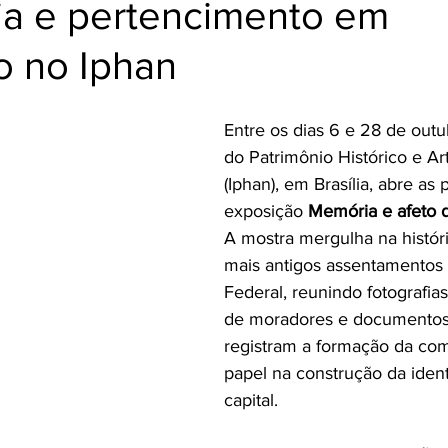
cia e pertencimento em
Cozinha Viva
Jornada do Cordel
o no Iphan
Entre os dias 6 e 28 de outub
do Patrimônio Histórico e Art
(Iphan), em Brasília, abre as 
exposição 
Memória e afeto d
A mostra mergulha na histór
mais antigos assentamentos d
Federal, reunindo fotografia
de moradores e documentos 
registram a formação da co
papel na construção da iden
capital.