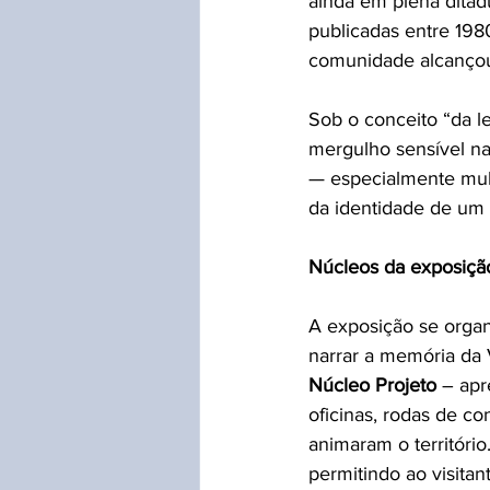
ainda em plena ditad
publicadas entre 198
comunidade alcançou
Sob o conceito “da l
mergulho sensível na 
— especialmente mul
da identidade de um 
Núcleos da exposiçã
A exposição se organ
narrar a memória da 
Núcleo Projeto
 – apr
oficinas, rodas de c
animaram o território
permitindo ao visita