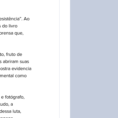
sistência”. Ao 
 do livro 
prensa que, 
o, fruto de 
s abriram suas 
ostra evidencia 
umental como 
 e fotógrafo, 
udo, a 
dessa luta, 