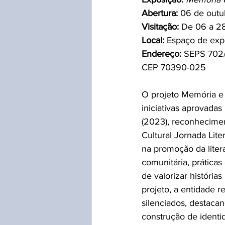
Abertura:
 06 de outu
Visitação:
 De 06 a 28
Local:
 Espaço de expo
Endereço:
 SEPS 702/9
CEP 70390-025
O projeto Memória e 
iniciativas aprovadas
(2023), reconhecimen
Cultural Jornada Lite
na promoção da liter
comunitária, prática
de valorizar história
projeto, a entidade r
silenciados, destacan
construção de identid