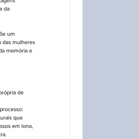
tagens 
a da 
põe um 
a das mulheres 
da memória e 
rópria de 
 processo: 
urais que 
essos em lona, 
ra.