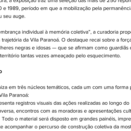
ura, a exposição traz uma seleção das mais de 250 repor
0 e 1989, período em que a mobilização pela permanênci
 seu auge.
embrança individual à memória coletiva”, a curadoria pro
trajetória da Vila Paranoá. O destaque recai sobre a forç
heres negras e idosas — que se afirmam como guardiãs 
território tantas vezes ameaçado pelo esquecimento.
o
iza em três núcleos temáticos, cada um com uma forma p
Vila Paranoá:
esenta registros visuais das ações realizadas ao longo do
onversa, encontros com as moradoras e apresentações cult
. Todo o material será disposto em grandes painéis, impr
nte acompanhar o percurso de construção coletiva da most