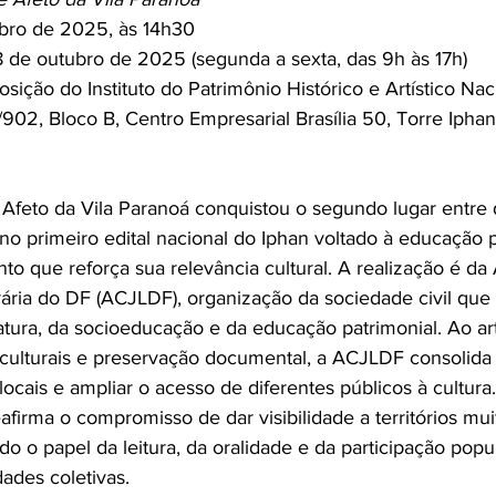
bro de 2025, às 14h30
 de outubro de 2025 (segunda a sexta, das 9h às 17h)
sição do Instituto do Patrimônio Histórico e Artístico Naci
02, Bloco B, Centro Empresarial Brasília 50, Torre Iphan 
Afeto da Vila Paranoá conquistou o segundo lugar entre
 no primeiro edital nacional do Iphan voltado à educação p
to que reforça sua relevância cultural. A realização é da
rária do DF (ACJLDF), organização da sociedade civil que
atura, da socioeducação e da educação patrimonial. Ao ar
s culturais e preservação documental, a ACJLDF consolida
s locais e ampliar o acesso de diferentes públicos à cultur
eafirma o compromisso de dar visibilidade a territórios mu
do o papel da leitura, da oralidade e da participação popu
ades coletivas.