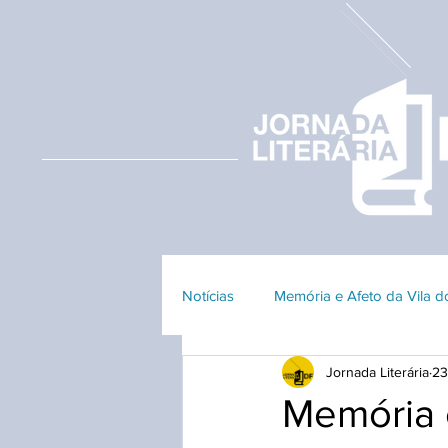
Notícias
Memória e Afeto da Vila 
Jornada Literária
23
Edição 2023
Edição 2018
Memória e