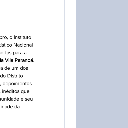
ro, o Instituto 
ístico Nacional 
portas para a 
a Vila Paranoá
. 
ia de um dos 
o Distrito 
s, depoimentos 
inéditos que 
munidade e seu 
tidade da 