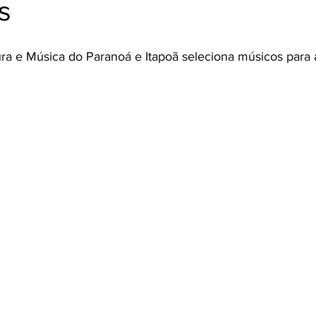
s
Cozinha Viva
Jornada do Cordel
ura e Música do Paranoá e Itapoã seleciona músicos para