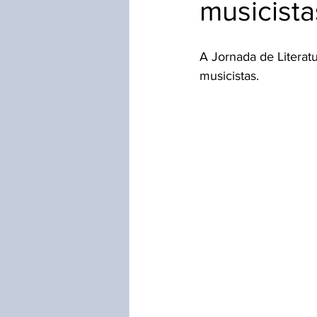
musicista
Inventário Festa do Morango
A Jornada de Literat
musicistas.