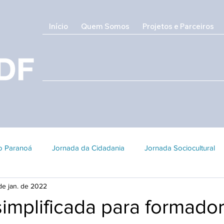
Início
Quem Somos
Projetos e Parceiros
do Paranoá
Jornada da Cidadania
Jornada Sociocultural
de jan. de 2022
Galeria 2018
Edição 2017
Edição 2016
Patrimôni
implificada para formado