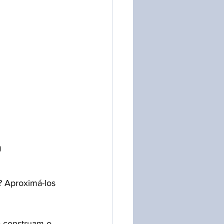
)
? Aproximá-los 
e construam o 