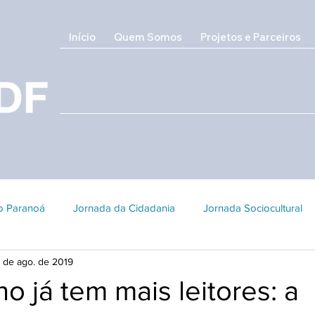
Início
Quem Somos
Projetos e Parceiros
do Paranoá
Jornada da Cidadania
Jornada Sociocultural
 de ago. de 2019
Galeria 2018
Edição 2017
Edição 2016
Patrimôni
o já tem mais leitores: a