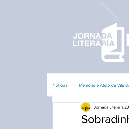
Notícias
Memória e Afeto da Vila 
Jornada Literária
23
Edição 2023
Edição 2018
Sobradinh