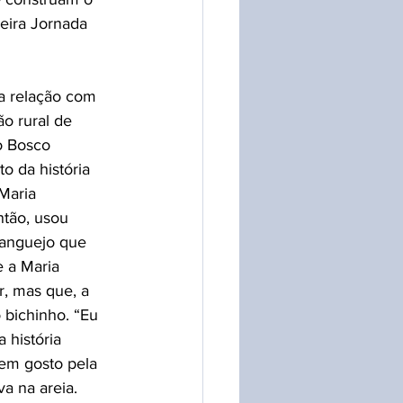
eira Jornada 
ia relação com 
o rural de 
o Bosco 
o da história 
Maria 
ntão, usou 
ranguejo que 
 a Maria 
r, mas que, a 
o bichinho. “Eu 
 história 
rem gosto pela 
va na areia. 