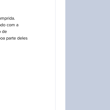
mprida. 
ado com a 
o de 
oa parte deles 