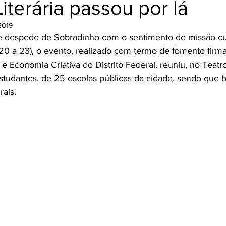
iterária passou por lá
Cozinha Viva
Jornada do Cordel
2019
se despede de Sobradinho com o sentimento de missão cu
(20 a 23), o evento, realizado com termo de fomento firm
 e Economia Criativa do Distrito Federal, reuniu, no Teatr
studantes, de 25 escolas públicas da cidade, sendo que b
rais.