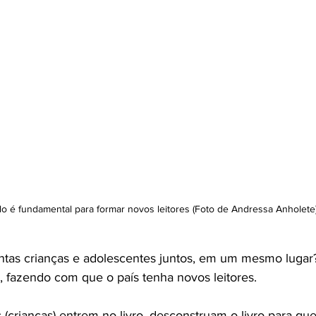
lo é fundamental para formar novos leitores (Foto de Andressa Anholete
antas crianças e adolescentes juntos, em um mesmo lugar
ra, fazendo com que o país tenha novos leitores.
 (crianças) entrem no livro, desconstruam o livro para qu