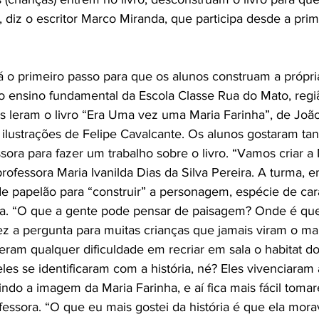
 diz o escritor Marco Miranda, que participa desde a prim
dá o primeiro passo para que os alunos construam a própr
do ensino fundamental da Escola Classe Rua do Mato, regiã
s leram o livro “Era Uma vez uma Maria Farinha”, de Joã
lustrações de Felipe Cavalcante. Os alunos gostaram tant
ora para fazer um trabalho sobre o livro. “Vamos criar a 
professora Maria Ivanilda Dias da Silva Pereira. A turma, e
de papelão para “construir” a personagem, espécie de ca
ia. “O que a gente pode pensar de paisagem? Onde é que
ez a pergunta para muitas crianças que jamais viram o ma
tiveram qualquer dificuldade em recriar em sala o habitat d
eles se identificaram com a história, né? Eles vivenciaram a
ndo a imagem da Maria Farinha, e aí fica mais fácil toma
rofessora. “O que eu mais gostei da história é que ela mora