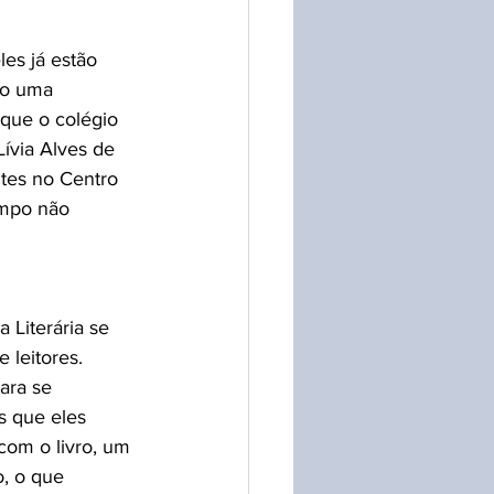
es já estão 
mo uma 
que o colégio 
Lívia Alves de 
tes no Centro 
mpo não 
 Literária se 
leitores. 
ara se 
s que eles 
com o livro, um 
o, o que 