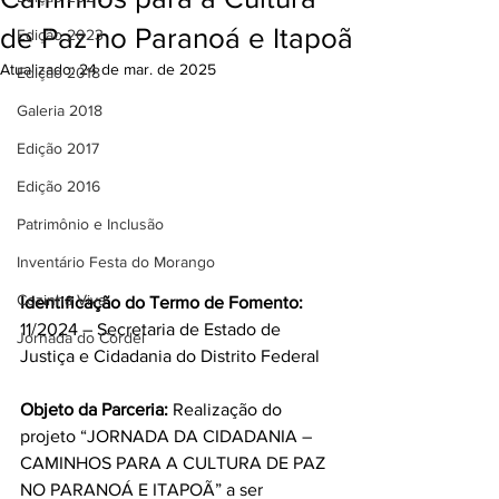
de Paz no Paranoá e Itapoã
Edição 2023
Atualizado:
24 de mar. de 2025
Edição 2018
Galeria 2018
Edição 2017
Edição 2016
Patrimônio e Inclusão
Inventário Festa do Morango
Cozinha Viva
Identificação do Termo de Fomento:
11/2024 – Secretaria de Estado de 
Jornada do Cordel
Justiça e Cidadania do Distrito Federal 
Objeto da Parceria:
 Realização do 
projeto “JORNADA DA CIDADANIA – 
CAMINHOS PARA A CULTURA DE PAZ 
NO PARANOÁ E ITAPOÃ” a ser 