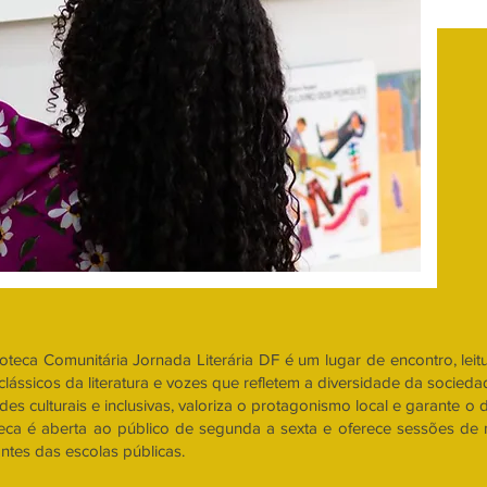
ioteca Comunitária Jornada Literária DF é um lugar de encontro, lei
clássicos da literatura e vozes que refletem a diversidade da socied
ades culturais e inclusivas, valoriza o protagonismo local e garante o 
teca é aberta ao público de segunda a sexta e oferece sessões de 
ntes das escolas públicas.