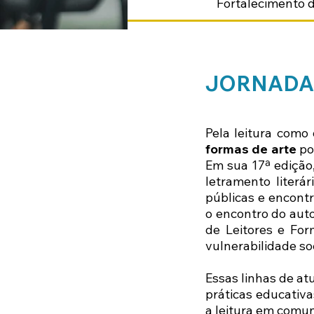
Fortalecimento d
JORNADA 
Pela leitura como
formas de arte
por
Em sua 17ª edição,
letramento literár
públicas e encont
o encontro do auto
de Leitores e Fo
vulnerabilidade so
Essas linhas de a
práticas educativ
a leitura em comun