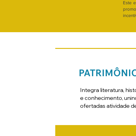
Este 
promo
incent
PATRIMÔNI
Integra literatura, h
e conhecimento, unind
ofertadas atividade d