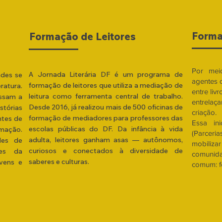
Forma
Formação de Leitores
Por mei
A Jornada Literária DF é um programa de
ades se
agentes 
formação de leitores que utiliza a mediação de
atura.
entre liv
leitura como ferramenta central de trabalho.
essam a
entrelaç
Desde 2016, já realizou mais de 500 oficinas de
stórias
criação.
formação de mediadores para professores das
ntes de
Essa in
escolas públicas do DF. Da infância à vida
rmação.
(Parcer
adulta, leitores ganham asas — autônomos,
des de
mobiliza
curiosos e conectados à diversidade de
tes da
comunida
saberes e culturas.
vens e
comum: fo