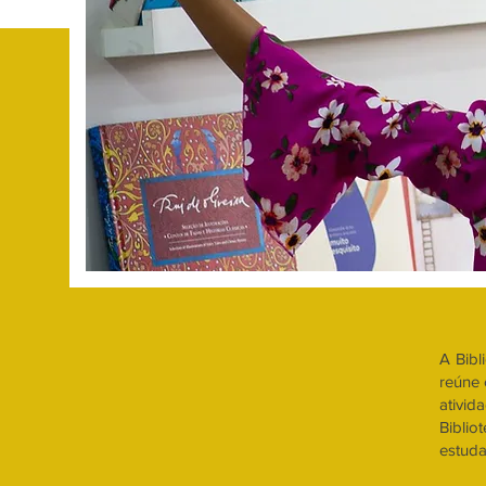
A Bibl
reúne 
ativid
Biblio
estuda