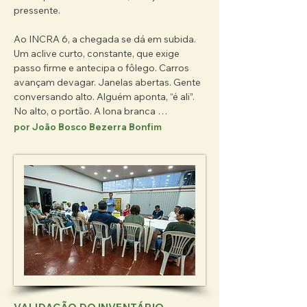
pressente.

Ao INCRA 6, a chegada se dá em subida. 
Um aclive curto, constante, que exige 
passo firme e antecipa o fôlego. Carros 
avançam devagar. Janelas abertas. Gente 
conversando alto. Alguém aponta, “é ali”. 
No alto, o portão. A lona branca 
recortando o céu. O campo aberto. A 
por João Bosco Bezerra Bonfim
festa, enfim, à vista.

Antes de entrar, o som alcança primeiro 
que o cheiro. O Parque de Diversões de 
Seu Luís desperta cedo. Ferro rangendo, 
motores testados, a música Für Elise – que 
ninguém sabe o nome, nem que é de 
Beethoven – repetida, dessas que grudam 
no ouvido: tá-rá-rá… tá-rá-rá… tá-rá-rá-rá-
rá…  Crianças correm, sandálias batendo 
no chão irregular, risadas soltas. O ar da 
manhã ainda está fresco, toca o braço, 