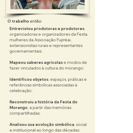
Somam-se a eles todas e todos os demais 
construtores e construtoras dessa 
trajetória, que reúne moradores 
tradicionais e migrantes incorporados ao 
O trabalho
então:
Distrito Federal nas três décadas mais 
Entrevistou produtoras e produtores
,
recentes.

organizadoras e organizadores da Festa,
mulheres da Associação Fujinkai,
O resultado desse percurso é a 
extensionistas rurais e representantes
consolidação de um Inventário concebido 
governamentais;
como instrumento de reconhecimento e 
fortalecimento comunitário. Mais do que 
Mapeou saberes agrícolas
e modos de
fazer vinculados à cultura do morango;
registro documental, ele se apresenta, se 
afirma e se confirma como sendo 
Identificou objetos
, espaços, práticas e
memória organizada da Festa, referência 
referências simbólicas associadas à
para estudos e ações futuras, recurso 
celebração;
pedagógico para a educação patrimonial 
e subsídio à formulação de políticas 
Reconstruiu a história da Festa do
públicas de salvaguarda.

Morango
, a partir das memórias
compartilhadas;
Como instrumento central dessa 
devolutiva pública, o livro Inventário 
Analisou sua evolução simbólica
, social
e institucional ao longo das décadas;
Participativo da Festa do Morango de 