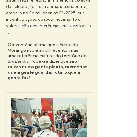
sistematizar e registrar a memória coletiva 
da celebração. Essa demanda encontrou 
amparo no Edital Iphan nº 01/2025, que 
incentiva ações de reconhecimento e 
valorização das referências culturais locais.

Mais do que produzir um relatório, o 
O Inventário afirma que a Festa do
inventário estimula a reflexão sobre a 
Morango não é só um evento, mas
história da Festa, seus significados, 
uma referência cultural do território de
transformações e desafios 
Brazlândia. Pode-se dizer que
são
contemporâneos. Por isso, o inventário é, 
raízes que a gente planta, memórias
antes de tudo, um percurso formativo, 
que a gente guarda, futuro que a
pois promove mobilização, escuta 
gente faz!
qualificada e protagonismo social; 
fortalece vínculos entre gerações e amplia 
a capacidade da própria comunidade de 
gerir e salvaguardar suas referências 
culturais.

Por tudo isso, inventariar a Festa do 
Morango significa consolidar sua 
memória, qualificar sua transmissão e 