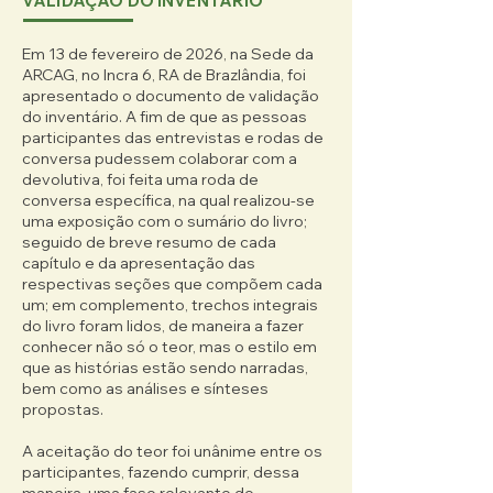
VALIDAÇÃO DO INVENTÁRIO
arrepia a pele.

Em 13 de fevereiro de 2026, na Sede da
Ao cruzar o portão, o corpo desacelera. O 
ARCAG, no Incra 6, RA de Brazlândia, foi
espaço se abre. À direita, os dois edifícios 
apresentado o documento de validação
da ARCAG desenham um L sólido, 
do inventário. A fim de que as pessoas
conhecido, quase um abraço. Sob a 
participantes das entrevistas e rodas de
marquise, vozes se cruzam. Panelas se 
conversa pudessem colaborar com a
encontram. Tampas batem. Alguém 
devolutiva, foi feita uma roda de
chama pelo nome. Para um lado, as 
conversa específica, na qual realizou-se
barracas da culinária japonesa começam a 
uma exposição com o sumário do livro;
ganhar forma. Mesas alinhadas, facas em 
seguido de breve resumo de cada
descanso, aventais amarrados com 
capítulo e da apresentação das
respectivas seções que compõem cada
cuidado. O cheiro ainda é de limpeza, de 
um; em complemento, trechos integrais
pano úmido, mas já anuncia caldo quente, 
do livro foram lidos, de maneira a fazer
massa frita, doce espesso.

conhecer não só o teor, mas o estilo em
que as histórias estão sendo narradas,
No salão, a exposição. O coração 
bem como as análises e sínteses
silencioso da festa. Caixas abertas. 
propostas.
Bandejas organizadas. Morangos 
escolhidos um a um, alinhados como se 
A aceitação do teor foi unânime entre os
soubessem que ali representam algo 
participantes, fazendo cumprir, dessa