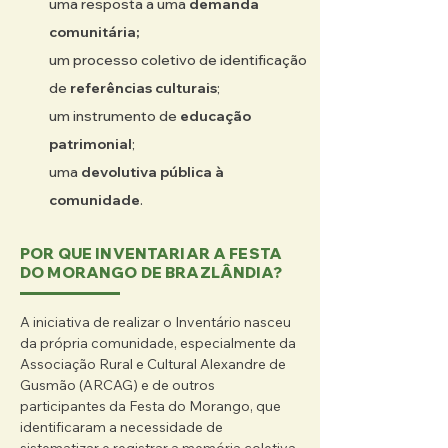
designamos como sendo “material”, como 
uma resposta a uma
demanda
o Plano Piloto de Brasília ou os conjuntos 
comunitária;
históricos de Ouro Preto e Salvador, estes 
um processo coletivo de identificação
constituídos de bens “de pedra e cal”. Os 
inventários participativos de uma 
de
referências culturais
;
celebração como a Festa do Morango de 
um instrumento de
educação
Brasília estão no campo do imaterial, mais 
patrimonial
;
assemelhados às celebrações 
reconhecidas como o Círio de Nazaré, em 
uma
devolutiva pública à
Belém, e a Procissão do Senhor Jesus dos 
comunidade
.
Passos, em Florianópolis.

POR QUE INVENTARIAR A FESTA
Mas os inventários participativos não são, 
DO MORANGO DE BRAZLÂNDIA?
em si, registros em um dos quatro livros do 
patrimônio imaterial do Iphan. Os 
inventários estão no campo da educação 
A iniciativa de realizar o Inventário nasceu 
patrimonial; e têm o propósito de 
da própria comunidade, especialmente da 
favorecer que a própria comunidade 
Associação Rural e Cultural Alexandre de 
busque identificar e valorizar as próprias 
Gusmão (ARCAG) e de outros 
referências culturais.​
participantes da Festa do Morango, que 
identificaram a necessidade de 