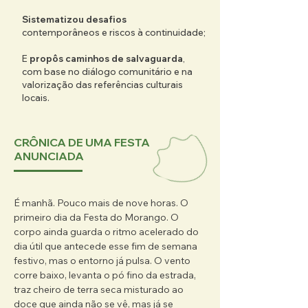
Brazlândia, com digital on line e em papel, 
Sistematizou desafios
será difundido e distribuído a pessoas e 
contemporâneos e riscos à continuidade;
coletivos envolvidos na realização da 
Festa, bem como a escolas da Região 
​E
propôs caminhos de salvaguarda
,
Administrativa de Brazlândia, para ampliar 
com base no diálogo comunitário e na
seu alcance formativo e social.
valorização das referências culturais
locais.​
CRÔNICA DE UMA FESTA
ANUNCIADA
É manhã. Pouco mais de nove horas. O 
primeiro dia da Festa do Morango. O 
corpo ainda guarda o ritmo acelerado do 
dia útil que antecede esse fim de semana 
festivo, mas o entorno já pulsa. O vento 
corre baixo, levanta o pó fino da estrada, 
traz cheiro de terra seca misturado ao 
doce que ainda não se vê, mas já se 