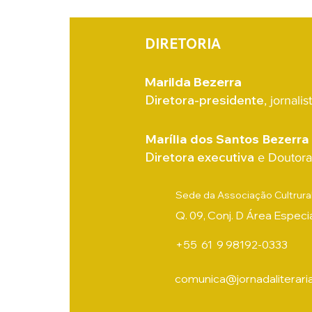
no território e ao processo de
consolidação da Fest
DIRETORIA
Marilda Bezerra
Diretora-presidente
, jornali
Marília dos Santos Bezerra
Diretora executiva
e Doutor
Sede da Associação Cultrural
Q. 09, Conj. D Área Espec
+55 61 9 98192-0333
comunica@jornadaliterari