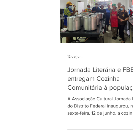
Inventário Festa do Morango
12 de jun.
Jornada Literária e FB
entregam Cozinha
Comunitária à popula
Paranoá e Itapoã
A Associação Cultural Jornada L
do Distrito Federal inaugurou, 
sexta-feira, 12 de junho, a cozi
comunitária do projeto “Funda
Cozinha Viva: Alimentando No