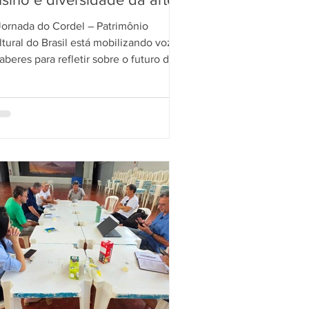
rbal
Jornada do Cordel – Patrimônio
l do Brasil está mobilizando vozes
aberes para refletir sobre o futuro da
teratura de cordel como expressão
tural viva, plural e educativa. O
inário reúne cordelistas,
squisadores, educadores e gestores
ra debater os desafios da salvaguarda,
apel do cordel nas escolas e a
versidade das vozes que compõem
a tradição tão rica do nosso país. Quer
ber mais sobre as discussões,
nvidados e o que está por vir? Saiba