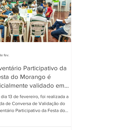
de fev.
ventário Participativo da
esta do Morango é
icialmente validado em
azlândia
dia 13 de fevereiro, foi realizada a
da de Conversa de Validação do
entário Participativo da Festa do
rango de Brazlândia-DF. O encontro
onteceu na sede da Associação Rural e