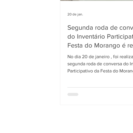
20 de jan.
Segunda roda de conv
do Inventário Participa
Festa do Morango é re
em Brazlândia
No dia 20 de janeiro , foi realiz
segunda roda de conversa do I
Participativo da Festa do Mora
Brazlândia , dando continuidad
de escuta, diálogo e coleta de
que integram o projeto de valo
desse importante bem cultural d
Federal. O encontro reuniu part
que compartilharam experiênci
trajetórias e saberes relacionad
cultivo do morango , à produção