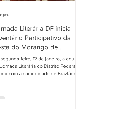
e jan.
rnada Literária DF inicia
ventário Participativo da
esta do Morango de
azlândia
segunda-feira, 12 de janeiro, a equipe
Jornada Literária do Distrito Federal se
uniu com a comunidade de Brazlândia
a dar início às atividades do Inventário
rticipativo da Festa do Morango de
azlândia (DF) . O encontro marcou o
imeiro passo do processo de
conhecimento e valorização desse
portante patrimônio cultural do
ritório. A reunião contou com a
esença da diretoria da ARCAG