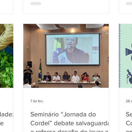
 com a
quinta-feira, 19 de março. Em uma
Cu
m apoio
cerimônia, realizada na sede da
e 
olvimento
Associação Rural e Cultural Alexandre de
di
A
Gusmão (ARCAG) , foi entregue o
in
 com
Inventário Participativo da Festa do
té
 e cursos
Morango de Brazlândia , projeto que
Bo
 à
transforma décadas de memória em
int
patrimônio cultural imaterial do Distrito
qua
Federal. Real
7 de fev.
28 
dade:
Seminário “Jornada do
S
 e
Cordel” debate salvaguarda
Co
e reforça desafio de levar a
en