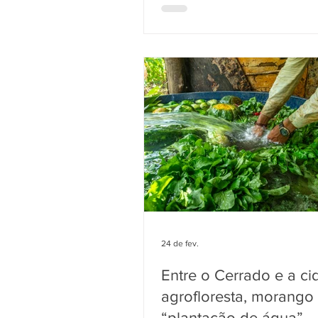
Sonhos”, realizado em parceria
Fundação Banco do Brasil e co
do Centro de Cultura e Desenv
do Paranoá e Itapoã — Cedep. 
iniciativa segue até dezembro,
oficinas quinzenais de culinária
de empreendedorismo voltados
população em situação de
vulnerabilidade do
24 de fev.
Entre o Cerrado e a ci
agrofloresta, morango
“plantação de água”