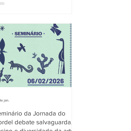
ltural Alexandre de Gusmão (ARCAG)
reuniu participantes que contribuíram
retamente para a construção do
ventário. Na ocasião, o coordenador
cnico do projeto, João Bosco Bezerra
nfim, apresentou o conteúdo que
egrará tanto a publicação em livro
nto o portal de internet dedica
de jan.
eminário da Jornada do
rdel debate salvaguarda,
sino e diversidade da arte