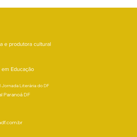
reuniu pioneiros da agricultura familiar
Alexa
em Brasília, convidados a compart
da
sta e produtora cultural
a em Educação
 Jornada Literária do DF
ial Paranoá DF
adf.com.br