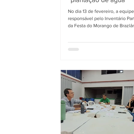
No dia 13 de fevereiro, a equipe
responsável pelo Inventário Part
da Festa do Morango de Brazlâ
realizou visita ao sítio de Sam
Moreira, localizado no Assent
Canaã. A atividade integra o co
ações de escuta e registro qu
o processo de construção do in
Samuel chegou ao acampamen
deu origem ao assentamento ao
Desde então, vem desenvolve
trabalho voltado à transição
agroecológica. Em sua chácara,