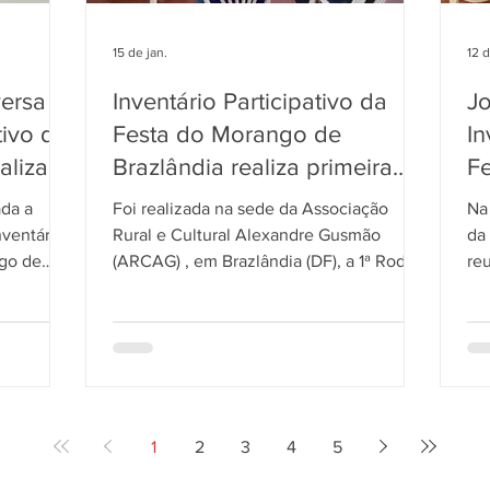
15 de jan.
12 d
ersa
Inventário Participativo da
Jo
tivo da
Festa do Morango de
In
alizada
Brazlândia realiza primeira
F
roda de conversa
Br
ada a
Foi realizada na sede da Associação
Na 
nventário
Rural e Cultural Alexandre Gusmão
da 
ngo de
(ARCAG) , em Brazlândia (DF), a 1ª Roda
re
e às ações
de Conversa do Inventário Participativo
par
 memórias
da Festa do Morango de Brazlândia . O
Pa
rização
encontro marcou um importante
Br
o Distrito
momento de escuta, troca de
pr
icipantes
experiências e valorização da memória
re
as,
coletiva relacionada à história da festa,
im
os ao
reconhecida como patrimônio cultural
ter
1
2
3
4
5
 agrícola
imaterial do Distrito Federal. A atividade
pr