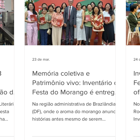
Cozinha Viva
Jornada do Cordel
23 de mar.
24 
B
Memória coletiva e
In
Patrimônio vivo: Inventário da
F
ção do
Festa do Morango é entregue
of
em Brazlândia
Br
iterária
Na região administrativa de Brazlândia
No 
nesta
(DF), onde o aroma do morango anuncia
Ro
nha
histórias antes mesmo de serem
Inv
ção BB –
contadas, a tradição agrícola ganhou
Mo
ssos
registro permanente na noite dessa
ac