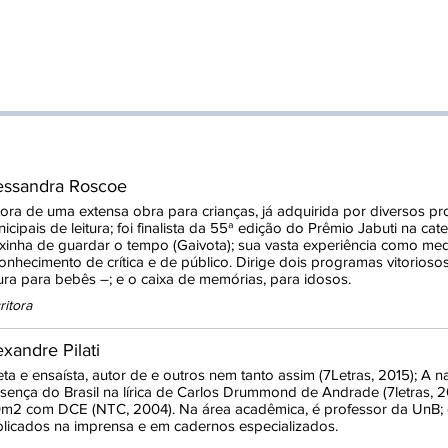
essandra Roscoe
ora de uma extensa obra para crianças, já adquirida por diversos p
icipais de leitura; foi finalista da 55ª edição do Prêmio Jabuti na cate
xinha de guardar o tempo (Gaivota); sua vasta experiência como med
onhecimento de crítica e de público. Dirige dois programas vitoriosos
tura para bebês –; e o caixa de memórias, para idosos.
ritora
exandre Pilati
ta e ensaísta, autor de e outros nem tanto assim (7Letras, 2015); A
sença do Brasil na lírica de Carlos Drummond de Andrade (7letras, 20
m2 com DCE (NTC, 2004). Na área acadêmica, é professor da UnB; 
licados na imprensa e em cadernos especializados.