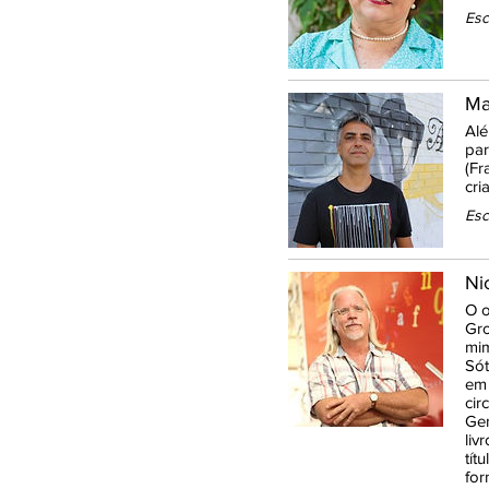
Esc
Ma
Alé
par
(Fr
cri
Esc
Ni
O o
Gro
mim
Sót
em 
cir
Ger
liv
tít
for