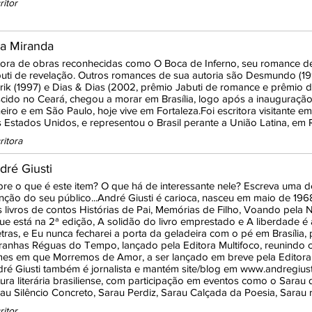
ritor
a Miranda
ora de obras reconhecidas como O Boca de Inferno, seu romance de
uti de revelação. Outros romances de sua autoria são Desmundo (1
ik (1997) e Dias & Dias (2002, prêmio Jabuti de romance e prêmio d
cido no Ceará, chegou a morar em Brasília, logo após a inauguração 
eiro e em São Paulo, hoje vive em Fortaleza.Foi escritora visitante 
 Estados Unidos, e representou o Brasil perante a União Latina, em
ritora
dré Giusti
re o que é este item? O que há de interessante nele? Escreva uma d
nção do seu público...André Giusti é carioca, nasceu em maio de 196
 livros de contos Histórias de Pai, Memórias de Filho, Voando pela N
ue está na 2ª edição, A solidão do livro emprestado e A liberdade é 
tras, e Eu nunca fecharei a porta da geladeira com o pé em Brasília
ranhas Réguas do Tempo, lançado pela Editora Multifoco, reunindo cr
mes em que Morremos de Amor, a ser lançado em breve pela Editora P
ré Giusti também é jornalista e mantém site/blog em www.andregiusti.
tura literária brasiliense, com participação em eventos como o Sara
au Silêncio Concreto, Sarau Perdiz, Sarau Calçada da Poesia, Sarau
ritor