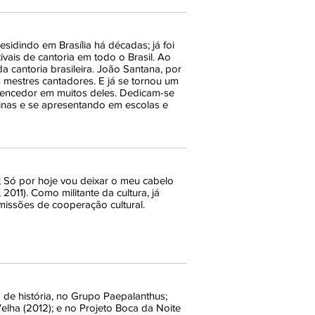
sidindo em Brasília há décadas; já foi
vais de cantoria em todo o Brasil. Ao
 cantoria brasileira. João Santana, por
s mestres cantadores. E já se tornou um
o vencedor em muitos deles. Dedicam-se
cinas e se apresentando em escolas e
7); Só por hoje vou deixar o meu cabelo
 2011). Como militante da cultura, já
missões de cooperação cultural.
 de história, no Grupo Paepalanthus;
Velha (2012); e no Projeto Boca da Noite