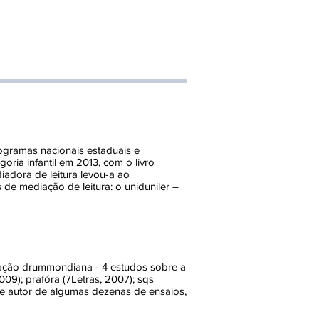
rogramas nacionais estaduais e
goria infantil em 2013, com o livro
iadora de leitura levou-a ao
 de mediação de leitura: o uniduniler –
 nação drummondiana - 4 estudos sobre a
09); prafóra (7Letras, 2007); sqs
e autor de algumas dezenas de ensaios,