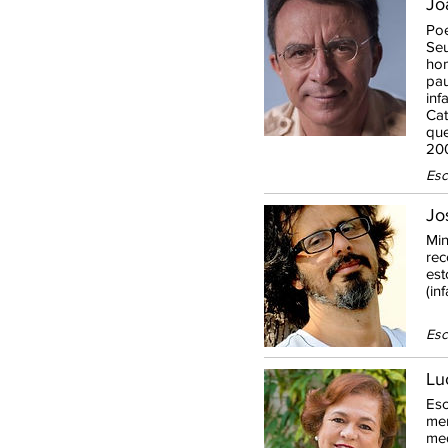
Jo
Poe
Seu
hom
pau
inf
Cat
que
200
Esc
Jo
Min
rec
est
(in
Esc
Lu
Esc
mem
med