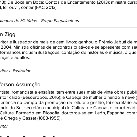
13); De Boca em Boca; Contos de Encantamento (2013); ministra cur
l, ler ouvir, contar (FAC 2013).
tadora de Histórias - Grupo Paepalanthus
an Zigg
ritor e ilustrador de mais de cem livros; ganhou o Prêmio Jabuti de mel
2004. Ministra oficinas de encontros criativos e se apresenta com se
formances incluem ilustrações, contação de histórias e música, o qu
anças e adultos.
ritor e Ilustrador
ferson Assumção
tista, romancista e ensaísta, tem entre suas mais de vinte obras pub
ritor caído (Besourobox, 2016); e Cabeça de mulher olhando a neve 
eriência no campo da promoção da leitura e gestão, foi secretário-a
nde do Sul; secretário municipal de Cultura de Canoas e coordenador-
Cultura. Formado em Filosofia, doutorou-se em León, Espanha, com t
é Ortega y Gasset (1883-1955).
ritor