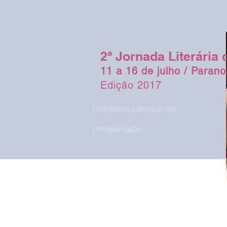
2ª Jornada Literária
11 a 16 de julho / Parano
Edição 2017
| Escritores participantes
| Programação