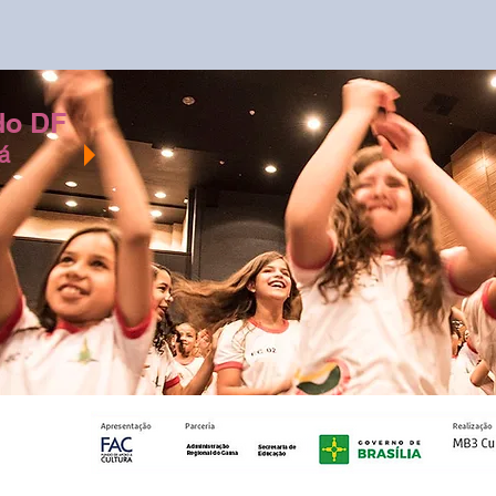
 do DF
á