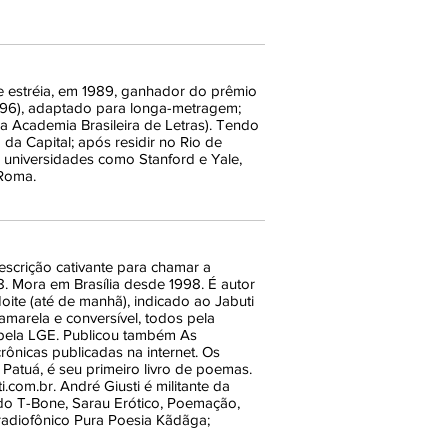
 estréia, em 1989, ganhador do prêmio
996), adaptado para longa-metragem;
a Academia Brasileira de Letras). Tendo
da Capital; após residir no Rio de
em universidades como Stanford e Yale,
 Roma.
escrição cativante para chamar a
8. Mora em Brasília desde 1998. É autor
oite (até de manhã), indicado ao Jabuti
amarela e conversível, todos pela
, pela LGE. Publicou também As
ônicas publicadas na internet. Os
atuá, é seu primeiro livro de poemas.
com.br. André Giusti é militante da
u do T-Bone, Sarau Erótico, Poemação,
 radiofônico Pura Poesia Kãdãga;