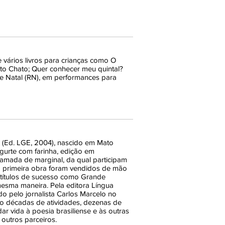
e vários livros para crianças como O
to Chato; Quer conhecer meu quintal?
de Natal (RN), em performances para
 (Ed. LGE, 2004), nascido em Mato
gurte com farinha, edição em
amada de marginal, da qual participam
da primeira obra foram vendidos de mão
s títulos de sucesso como Grande
mesma maneira. Pela editora Língua
ado pelo jornalista Carlos Marcelo no
tro décadas de atividades, dezenas de
ar vida à poesia brasiliense e às outras
 outros parceiros.