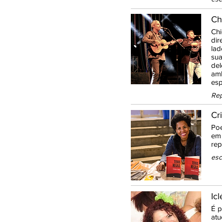
Ch
Chi
dir
lad
sua
del
amb
esp
Rep
Cr
Poe
em 
rep
esc
Ic
É p
atu