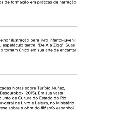
sos de formação em práticas de narração
hor ilustração para livro infanto-juvenil
u espetáculo teatral "De A a Zigg". Suas
e o tornam único em sua arte de encantar
licadas Notas sobre Turíbio Nuñez,
(Besourobox, 2015). Em sua vasta
djunto de Cultura do Estado do Rio
geral de Livro e Leitura, no Ministério
ese sobre a obra do filósofo espanhol