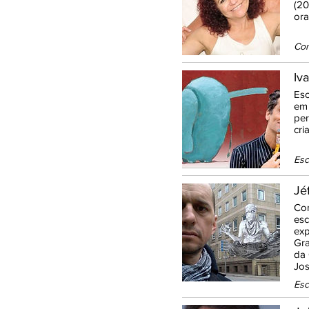
(20
ora
Con
Iv
Esc
em 
per
cri
Esc
Jé
Con
esc
exp
Gra
da 
Jos
Esc