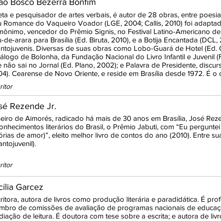
ão Bosco Bezerra Bonfim
ta e pesquisador de artes verbais, é autor de 28 obras, entre poesia lí
 Romance do Vaqueiro Voador (LGE, 2004; Callis, 2010) foi adapta
ônimo, vencedor do Prêmio Signis, no Festival Latino-Americano de
-de-arara para Brasília (Ed. Biruta, 2010), e a Botija Encantada (DCL,
antojuvenis. Diversas de suas obras como Lobo-Guará de Hotel (Ed. Ca
álogo de Bolonha, da Fundação Nacional do Livro Infantil e Juvenil (
 não sai no Jornal (Ed. Plano, 2002); e Palavra de Presidente, disc
4). Cearense de Novo Oriente, e reside em Brasília desde 1972. É o 
ritor
sé Rezende Jr.
eiro de Aimorés, radicado há mais de 30 anos em Brasília, José Reze
onhecimentos literários do Brasil, o Prêmio Jabuti, com “Eu perguntei
órias de amor)”, eleito melhor livro de contos do ano (2010). Entre s
fantojuvenil).
ritor
cília Garcez
ritora, autora de livros como produção literária e paradidática. É prof
bro de comissões de avaliação de programas nacionais de educação.
iação de leitura. É doutora com tese sobre a escrita; e autora de liv