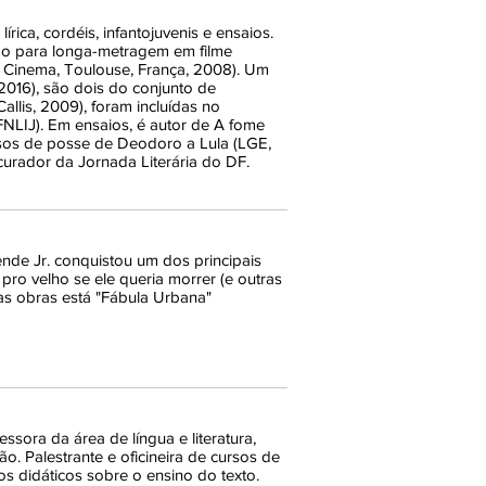
rica, cordéis, infantojuvenis e ensaios.
do para longa-metragem em filme
 Cinema, Toulouse, França, 2008). Um
 2016), são dois do conjunto de
llis, 2009), foram incluídas no
FNLIJ). Em ensaios, é autor de A fome
ursos de posse de Deodoro a Lula (LGE,
curador da Jornada Literária do DF.
nde Jr. conquistou um dos principais
 pro velho se ele queria morrer (e outras
uas obras está "Fábula Urbana"
essora da área de língua e literatura,
 Palestrante e oficineira de cursos de
ros didáticos sobre o ensino do texto.