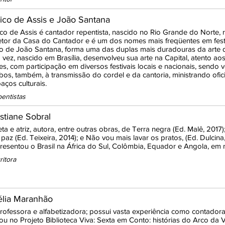
ico de Assis e João Santana
co de Assis é cantador repentista, nascido no Rio Grande do Norte, re
etor da Casa do Cantador e é um dos nomes mais freqüentes em festi
o de João Santana, forma uma das duplas mais duradouras da arte da
 vez, nascido em Brasília, desenvolveu sua arte na Capital, atento ao
es, com participação em diversos festivais locais e nacionais, send
os, também, à transmissão do cordel e da cantoria, ministrando ofi
aços culturais.
entistas
istiane Sobral
ta e atriz, autora, entre outras obras, de Terra negra (Ed. Malê, 201
paz (Ed. Teixeira, 2014); e Não vou mais lavar os pratos, (Ed. Dulcina,
resentou o Brasil na África do Sul, Colômbia, Equador e Angola, em 
ritora
lélia Maranhão
rofessora e alfabetizadora; possui vasta experiência como contadora
ou no Projeto Biblioteca Viva: Sexta em Conto: histórias do Arco da 