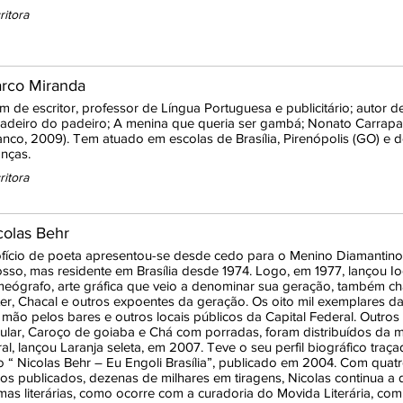
ritora
rco Miranda
m de escritor, professor de Língua Portuguesa e publicitário; autor d
adeiro do padeiro; A menina que queria ser gambá; Nonato Carrapa
anco, 2009). Tem atuado em escolas de Brasília, Pirenópolis (GO) e 
anças.
ritora
colas Behr
fício de poeta apresentou-se desde cedo para o Menino Diamantino
sso, mas residente em Brasília desde 1974. Logo, em 1977, lançou Io
eógrafo, arte gráfica que veio a denominar sua geração, também ch
er, Chacal e outros expoentes da geração. Os oito mil exemplares 
mão pelos bares e outros locais públicos da Capital Federal. Outro
cular, Caroço de goiaba e Chá com porradas, foram distribuídos da 
al, lançou Laranja seleta, em 2007. Teve o seu perfil biográfico traç
ro “ Nicolas Behr – Eu Engoli Brasília”, publicado em 2004. Com qua
ulos publicados, dezenas de milhares em tiragens, Nicolas continua a d
mas literárias, como ocorre com a curadoria do Movida Literária, com