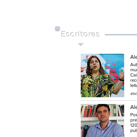
Escritores
Al
Aut
mun
Cai
rec
lei
esc
Al
Poe
pre
120
pub