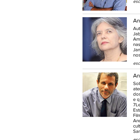
esc
An
Aut
Jab
Amr
nas
Jan
nos
esc
An
Sob
ate
dos
e q
7Le
Est
Fil
And
cul
Sar
esc