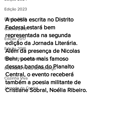
Edição 2023
A poesia escrita no Distrito 
Edição 2018
Federal estará bem 
Galeria 2018
representada na segunda 
Edição 2017
edição da Jornada Literária. 
Edição 2016
Além da presença de Nicolas 
Behr, poeta mais famoso 
Patrimônio e Inclusão
dessas bandas do Planalto 
Inventário Festa do Morango
Central, o evento receberá 
Cozinha Viva
também a poesia militante de 
Jornada do Cordel
Cristiane Sobral, Noélia Ribeiro.