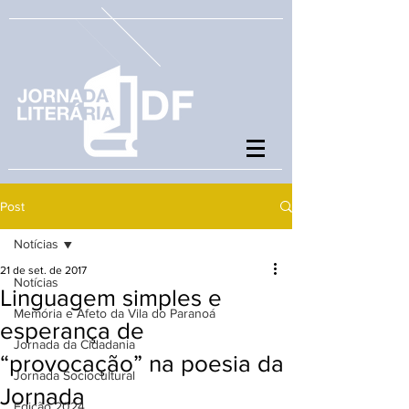
Post
Notícias
21 de set. de 2017
Notícias
Linguagem simples e
Memória e Afeto da Vila do Paranoá
esperança de
Jornada da Cidadania
“provocação” na poesia da
Jornada Sociocultural
Jornada
Edição 2024