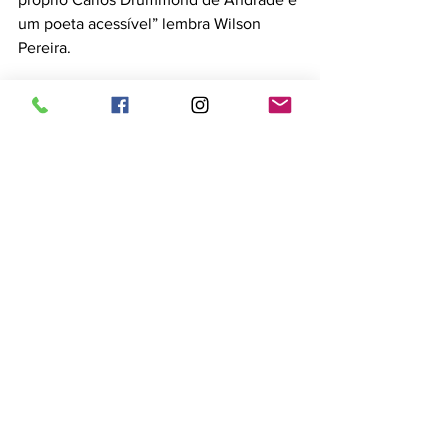
um poeta acessível” lembra Wilson 
Pereira.
Com a experiência das salas de aula da 
universidade, Alexandre Pilati, pretende 
levar aos alunos das escolas abrangidas 
pela Jornada reflexões em torno da 
importância do livro para a sociedade. 
Ele cita o crítico Antônio Cândido, 
falecido este ano, que considerava que 
“a literatura não fala da humanidade, ela 
é a humanidade”. O poeta, então, 
pergunta: “E em que sentido ela é a 
humanidade? Ela é uma forma 
privilegiada de arte (porque lida com 
algo fundamentalmente humano: a 
linguagem) que nos faz melhor pensar e 
interpretar a nós mesmos, nossos 