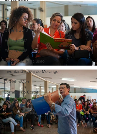
Edição 2023
Edição 2018
Galeria 2018
Edição 2017
Edição 2016
Patrimônio e Inclusão
Inventário Festa do Morango
Cozinha Viva
Jornada do Cordel