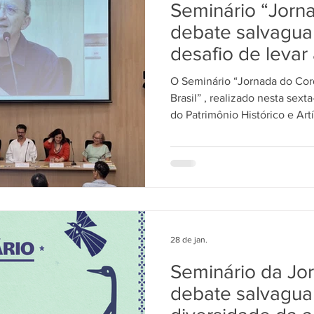
Seminário “Jorn
Cozinha Viva
Jornada do Cordel
debate salvagua
desafio de levar 
escolas
O Seminário “Jornada do Cord
Brasil” , realizado nesta sexta
do Patrimônio Histórico e Art
Brasília, reuniu cordelistas, 
gestores públicos em um bal
desafios da política de salva
reconhecida como Patrimônio C
A programação abordou tema
de salvaguarda ,
28 de jan.
Seminário da Jo
debate salvagua