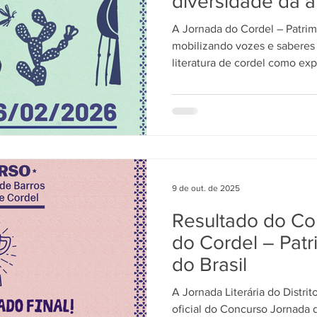
diversidade da a
A Jornada do Cordel – Patrimôni
mobilizando vozes e saberes p
literatura de cordel como expr
educativa. O seminário reúne
educadores e gestores para d
salvaguarda, o papel do corde
das vozes que compõem essa 
país. Quer saber mais sobre 
que está por vir? Saiba
9 de out. de 2025
Resultado do Co
do Cordel – Patr
do Brasil
A Jornada Literária do Distrit
oficial do Concurso Jornada 