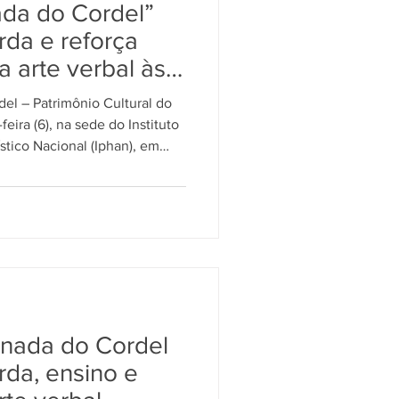
ada do Cordel”
rda e reforça
a arte verbal às
el – Patrimônio Cultural do
-feira (6), na sede do Instituto
ístico Nacional (Iphan), em
pesquisadores, professores e
anço sobre os avanços e os
guarda da Literatura de Cordel,
ultural Imaterial do Brasil .
s centrais como mecanismos
rnada do Cordel
rda, ensino e