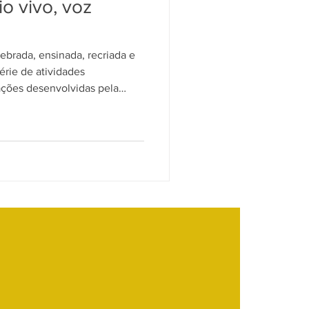
io vivo, voz
lebrada, ensinada, recriada e
rie de atividades
ações desenvolvidas pela
o Cultural do Brasil.