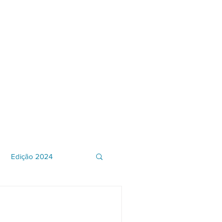
Programas
Em Andamento
Notícias
Contato
Edição 2024
o e Inclusão