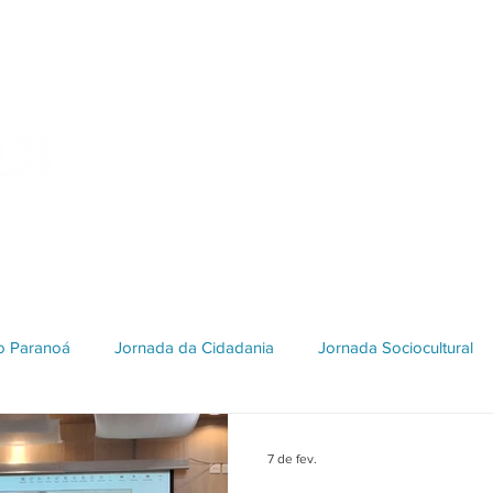
Início
Quem Somos
Projetos e Parceiros
do Paranoá
Jornada da Cidadania
Jornada Sociocultural
Galeria 2018
Edição 2017
Edição 2016
Patrimôni
7 de fev.