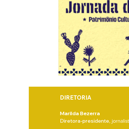
DIRETORIA
Marilda Bezerra
Diretora-presidente
, jornali