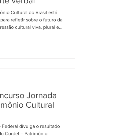
rte verbal
o Cultural do Brasil está
ara refletir sobre o futuro da
essão cultural viva, plural e
 cordelistas, pesquisadores,
ebater os desafios da
l nas escolas e a diversidade
tradição tão rica do nosso
as discussões, convidados e o
ncurso Jornada
imônio Cultural
o Federal divulga o resultado
do Cordel – Patrimônio