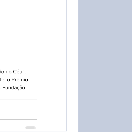
ão no Céu”, 
te, o Prêmio 
– Fundação 