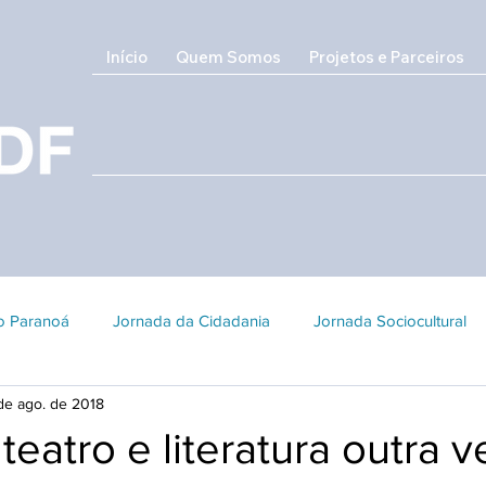
Início
Quem Somos
Projetos e Parceiros
do Paranoá
Jornada da Cidadania
Jornada Sociocultural
de ago. de 2018
Galeria 2018
Edição 2017
Edição 2016
Patrimôni
 teatro e literatura outra v