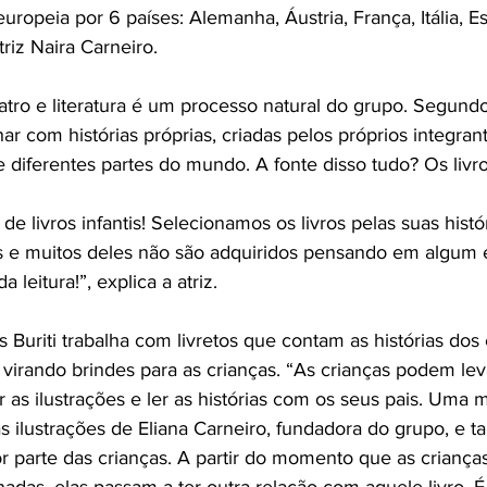
uropeia por 6 países: Alemanha, Áustria, França, Itália, E
riz Naira Carneiro.
atro e literatura é um processo natural do grupo. Segundo
lhar com histórias próprias, criadas pelos próprios integran
e diferentes partes do mundo. A fonte disso tudo? Os livros
 livros infantis! Selecionamos os livros pelas suas hist
es e muitos deles não são adquiridos pensando em algum 
 leitura!”, explica a atriz. 
Buriti trabalha com livretos que contam as histórias dos
irando brindes para as crianças. “As crianças podem leva
ir as ilustrações e ler as histórias com os seus pais. Uma 
as ilustrações de Eliana Carneiro, fundadora do grupo, e 
por parte das crianças. A partir do momento que as criança
adas, elas passam a ter outra relação com aquele livro. 