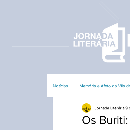
Notícias
Memória e Afeto da Vila 
Jornada Literária
9 
Edição 2023
Edição 2018
Os Buriti: