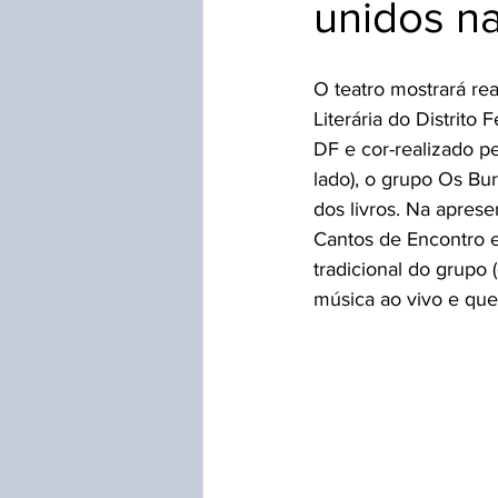
unidos n
Inventário Festa do Morango
O teatro mostrará re
Literária do Distrit
DF e cor-realizado p
lado), o grupo Os Bu
dos livros. Na apres
Cantos de Encontro e
tradicional do grupo
música ao vivo e que