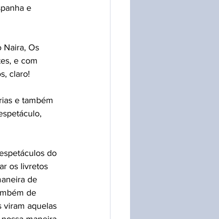
spanha e 
 Naira, Os 
tes, e com 
, claro! 
órias e também 
espetáculo, 
 espetáculos do 
r os livretos 
maneira de 
também de 
s viram aquelas 
É nossa maneira 