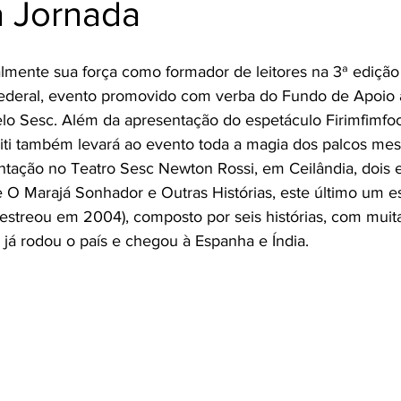
a Jornada
Cozinha Viva
Jornada do Cordel
almente sua força como formador de leitores na 3ª edição
o Federal, evento promovido com verba do Fundo de Apoio 
elo Sesc. Além da apresentação do espetáculo Firimfimfoc
riti também levará ao evento toda a magia dos palcos mes
entação no Teatro Sesc Newton Rossi, em Ceilândia, dois e
 O Marajá Sonhador e Outras Histórias, este último um e
 (estreou em 2004), composto por seis histórias, com muit
 já rodou o país e chegou à Espanha e Índia. 