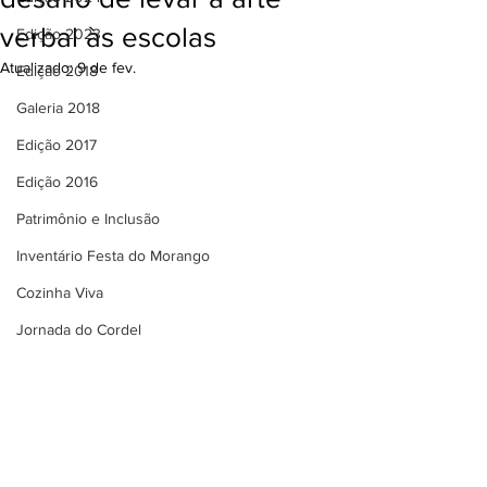
verbal às escolas
Edição 2023
Atualizado:
9 de fev.
Edição 2018
Galeria 2018
Edição 2017
Edição 2016
Patrimônio e Inclusão
Inventário Festa do Morango
Cozinha Viva
Jornada do Cordel