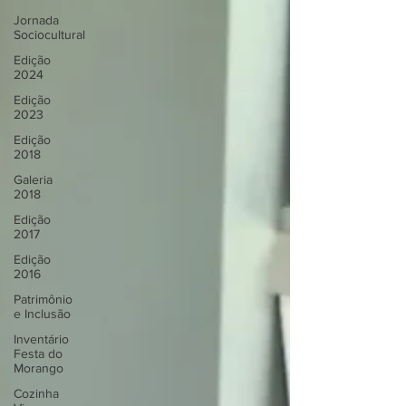
Jornada
Sociocultural
Edição
2024
Edição
2023
Edição
2018
Galeria
2018
Edição
2017
Edição
2016
Patrimônio
e Inclusão
Inventário
Festa do
Morango
Cozinha