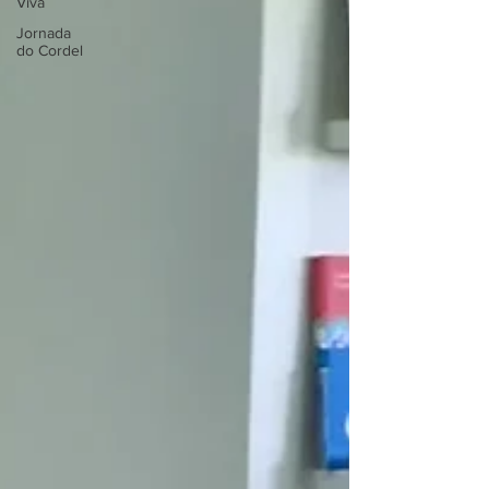
Viva
Jornada
do Cordel