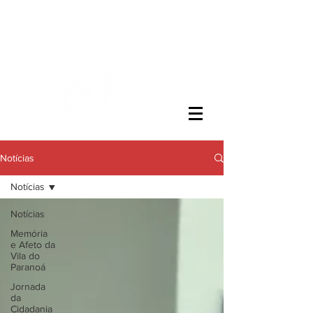
Notícias
Notícias
Notícias
Memória
e Afeto da
Vila do
Paranoá
Jornada
da
Cidadania