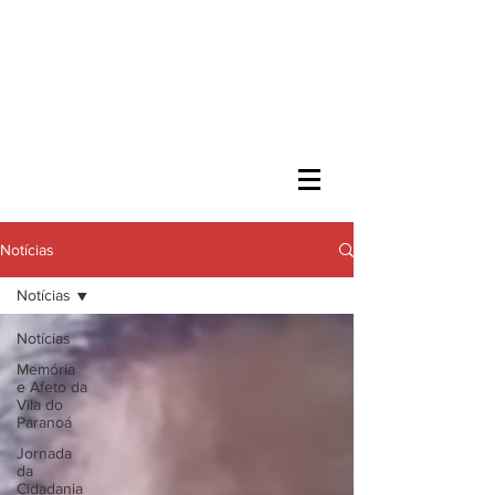
Notícias
Notícias
Notícias
Memória
e Afeto da
Vila do
Paranoá
Jornada
da
Cidadania