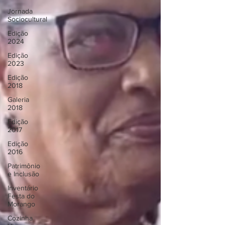
Jornada
Sociocultural
Edição
2024
Edição
2023
Edição
2018
Galeria
2018
Edição
2017
Edição
2016
Patrimônio
e Inclusão
Inventário
Festa do
Morango
Cozinha