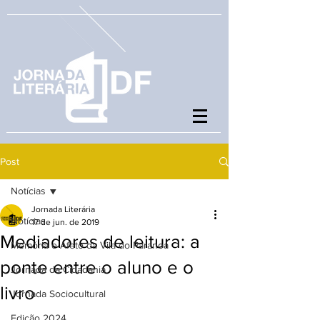
Post
Notícias
Jornada Literária
Notícias
17 de jun. de 2019
Mediadores de leitura: a
Memória e Afeto da Vila do Paranoá
ponte entre o aluno e o
Jornada da Cidadania
livro
Jornada Sociocultural
Edição 2024