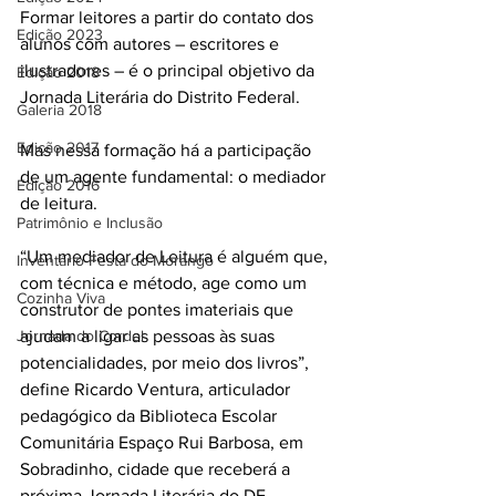
Formar leitores a partir do contato dos 
Edição 2023
alunos com autores – escritores e 
ilustradores – é o principal objetivo da 
Edição 2018
Jornada Literária do Distrito Federal. 
Galeria 2018
Edição 2017
Mas nessa formação há a participação 
de um agente fundamental: o mediador 
Edição 2016
de leitura. 
Patrimônio e Inclusão
“Um mediador de Leitura é alguém que, 
Inventário Festa do Morango
com técnica e método, age como um 
Cozinha Viva
construtor de pontes imateriais que 
Jornada do Cordel
ajudam a ligar as pessoas às suas 
potencialidades, por meio dos livros”, 
define Ricardo Ventura, articulador 
pedagógico da Biblioteca Escolar 
Comunitária Espaço Rui Barbosa, em 
Sobradinho, cidade que receberá a 
próxima Jornada Literária do DF. 