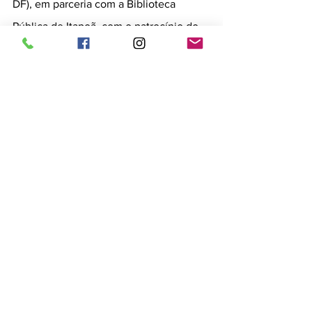
DF), em parceria com a Biblioteca 
Pública de Itapoã, com o patrocínio do 
Fundo de Apoio à Cultura do DF (FAC 
DF) e produção da MB3 Projetos 
Culturais.
Serviço:
Conferência: Livros com imagem – 
reinventando as regras a cada jogo
Conferencista: Fernando Vilela
Data: 24/02/2021 – das 9h30 às 11h
Transmissão ao vivo pelo Canal da 
Jornada Literária do DF no Youtube e 
pelo Facebook da Jornada Literária.
Público: Mediadores de Leitura, 